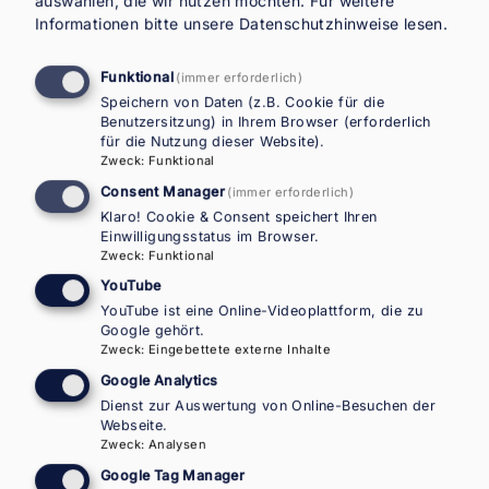
auswählen, die wir nutzen möchten.
Für weitere
über
Informationen bitte unsere
Datenschutzhinweise
lesen.
ASYL & MIGRATION
BERICHT
06/2024
Migration
und
Funktional
(immer erforderlich)
Asyl
Speichern von Daten (z.B. Cookie für die
2023
Benutzersitzung) in Ihrem Browser (erforderlich
für die Nutzung dieser Website).
Zweck
:
Funktional
Consent Manager
(immer erforderlich)
Klaro! Cookie & Consent speichert Ihren
Einwilligungsstatus im Browser.
Zweck
:
Funktional
YouTube
YouTube ist eine Online-Videoplattform, die zu
Google gehört.
Zweck
:
Eingebettete externe Inhalte
Google Analytics
Dienst zur Auswertung von Online-Besuchen der
Webseite.
Jahrespolitikbericht 2022
Zweck
:
Analysen
Google Tag Manager