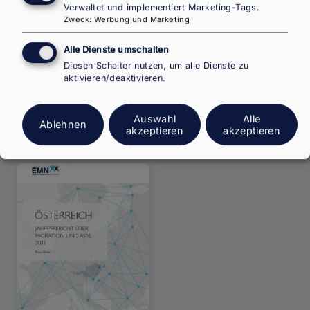
Der Jahresbericht über Migration und Asyl 2022
Verwaltet und implementiert Marketing-Tags.
bietet einen Überblick über migrations- und
Zweck
:
Werbung und Marketing
asylrelevante Entwicklungen und Debatten in
Alle Dienste umschalten
Österreich im Zeitraum Jänner bis Dezember
Diesen Schalter nutzen, um alle Dienste zu
2022. Im Jahr 2022 war der Krieg in der Uk...
aktivieren/deaktivieren.
Weiterlesen
über
Jahrespolitikbericht
2022
Auswahl
Alle
Ablehnen
ASYL & MIGRATION
BERICHT
04/2023
akzeptieren
akzeptieren