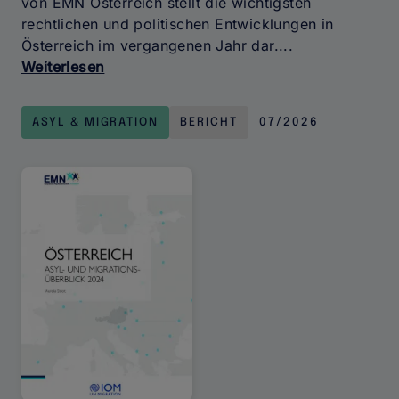
von EMN Österreich stellt die wichtigsten
rechtlichen und politischen Entwicklungen in
Österreich im vergangenen Jahr dar....
Weiterlesen
über
Österreich
Asyl-
ASYL & MIGRATION
BERICHT
07/2026
und
Migrationsüberblick
2025