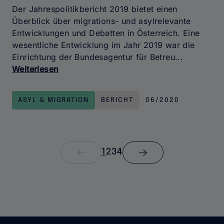
Der Jahrespolitikbericht 2019 bietet einen
Überblick über migrations- und asylrelevante
Entwicklungen und Debatten in Österreich. Eine
wesentliche Entwicklung im Jahr 2019 war die
Einrichtung der Bundesagentur für Betreu...
Weiterlesen
über
Jahrespolitikbericht
2019
ASYL & MIGRATION
BERICHT
06/2020
Seitennummerierung
Nächste
Seite
1
Seite
2
Seite
3
Seite
4
Seite