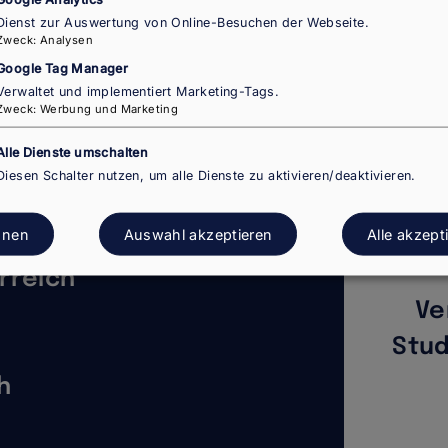
Dienst zur Auswertung von Online-Besuchen der Webseite.
Zweck
:
Analysen
Google Tag Manager
Verwaltet und implementiert Marketing-Tags.
Zweck
:
Werbung und Marketing
Nächste
Seite
1
Seite
2
Seite
3
…
Ellipsis
Seite
indicating
Alle Dienste umschalten
non-
Diesen Schalter nutzen, um alle Dienste zu aktivieren/deaktivieren.
visible
pages
hnen
Auswahl akzeptieren
Alle akzept
rreich
Ve
Stud
h