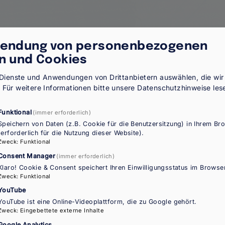
endung von personenbezogenen
n und Cookies
tungen
e Dienste und Anwendungen von Drittanbietern auswählen, die wir
.
Für weitere Informationen bitte unsere
Datenschutzhinweise
les
nalen-netzwerks
Funktional
(immer erforderlich)
Speichern von Daten (z.B. Cookie für die Benutzersitzung) in Ihrem Br
hörigen in Österreich nach dem Asylgesetz und dem Ni
(erforderlich für die Nutzung dieser Website).
mmenfuehrung-von-drittstaatsangehoerigen-oesterreich-
Zweck
:
Funktional
 State of play of law and practice
Consent Manager
(immer erforderlich)
ation-third-country-nationals-state-play-law-and-practi
Klaro! Cookie & Consent speichert Ihren Einwilligungsstatus im Browser
 State of play of law and practice
Zweck
:
Funktional
ation-third-country-nationals-state-play-law-and-practi
YouTube
gels in Österreich
YouTube ist eine Online-Videoplattform, die zu Google gehört.
Zweck
:
Eingebettete externe Inhalte
on-zeiten-des-arbeitskraeftemangels-oesterreich
Google Analytics