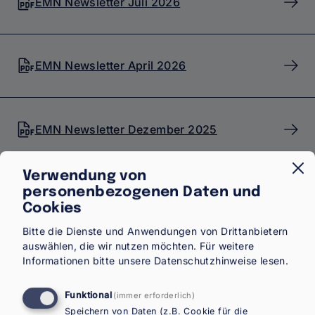
Austria
EMN Newsletter Juli 2026
Newsletter
EMN Newsletter April 2026
EMN Newsletter Dezember 2025
Verwendung von
personenbezogenen Daten und
EMN Newsletter Oktober 2025
Cookies
Bitte die Dienste und Anwendungen von Drittanbietern
auswählen, die wir nutzen möchten.
Für weitere
EMN Newsletter Juli 2025
Informationen bitte unsere
Datenschutzhinweise
lesen.
Funktional
(immer erforderlich)
Speichern von Daten (z.B. Cookie für die