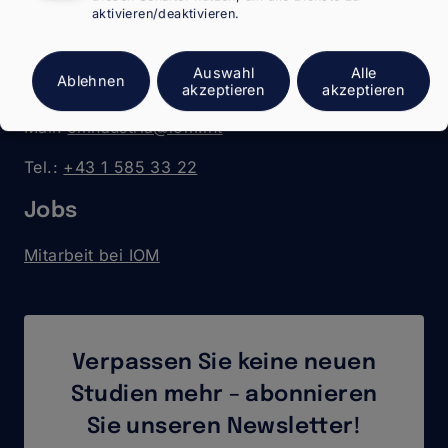
aktivieren/deaktivieren.
Walcherstraße 11 (Postanschrift)
Walcherstraße 11a (Besuchsadresse)
Auswahl
Alle
Ablehnen
1020 Wien
akzeptieren
akzeptieren
Mail:
emnaustria@iom.int
Tel.:
+43 1 585 33 22
Jobs
Mitarbeit bei IOM
Verpassen Sie keine neuen
Studien mehr – abonnieren
Sie unseren Newsletter!