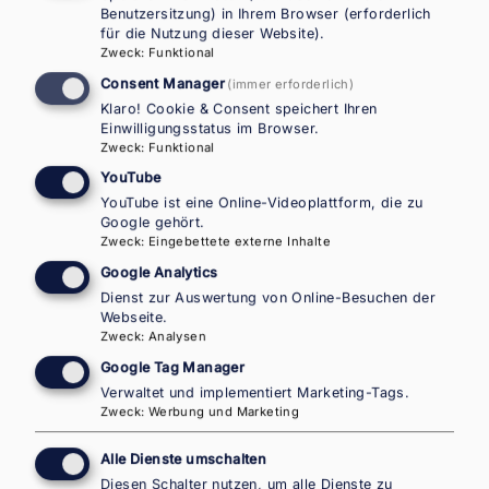
EMN Newsletter April 2025
Benutzersitzung) in Ihrem Browser (erforderlich
für die Nutzung dieser Website).
Zweck
:
Funktional
Consent Manager
(immer erforderlich)
Nächste
Seitennummerierung
Klaro! Cookie & Consent speichert Ihren
Seite
1
Seite
2
Seite
3
…
Ellipsis
Einwilligungsstatus im Browser.
Seite
indicating
Zweck
:
Funktional
non-
YouTube
visible
YouTube ist eine Online-Videoplattform, die zu
Google gehört.
pages
Zweck
:
Eingebettete externe Inhalte
Google Analytics
Dienst zur Auswertung von Online-Besuchen der
Webseite.
Nationaler Kontaktpunkt
Zweck
:
Analysen
Österreich im Europäischen
Google Tag Manager
Verwaltet und implementiert Marketing-Tags.
Migrationsnetzwerk –
Zweck
:
Werbung und Marketing
IOM Landesbüro für Österreich
Alle Dienste umschalten
Diesen Schalter nutzen, um alle Dienste zu
NEUE ADRESSE AB JÄNNER 2026: