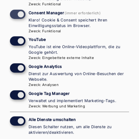
Zweck
:
Funktional
Consent Manager
(immer erforderlich)
Klaro! Cookie & Consent speichert Ihren
Einwilligungsstatus im Browser.
Zweck
:
Funktional
Inara Habibzadeh, B.A.
YouTube
Koordinatorin für Kommunikation
YouTube ist eine Online-Videoplattform, die zu
Google gehört.
Zweck
:
Eingebettete externe Inhalte
Google Analytics
Inara Habibzadeh ist Koordinatorin für
Dienst zur Auswertung von Online-Besuchen der
Kommunikation in der Abteilung für
Webseite.
Migrationsforschung und -recht von IOM
Zweck
:
Analysen
Österreich. Sie ist für alle
Google Tag Manager
Kommunikationsaktivitäten von EMN Österreich
Verwaltet und implementiert Marketing-Tags.
verantwortlich, einschließlich der Organisation
Zweck
:
Werbung und Marketing
von Veranstaltungen sowie der Leitung der
Alle Dienste umschalten
Website und des Newsletters. Vor ihrer Tätigkeit
Diesen Schalter nutzen, um alle Dienste zu
bei IOM war sie als Communications & Content
aktivieren/deaktivieren.
Officer für International Rescue Committee (IRC)