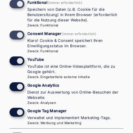
Funktional
(immer erforderlich)
Fluchtforschung und -
Speichern von Daten (z.B. Cookie für die
management (FORM)
Benutzersitzung) in Ihrem Browser (erforderlich
für die Nutzung dieser Website).
Die Veranstaltung wird von WU‑Rektor
Zweck
:
Funktional
Rupert Sausgruber sowie Christian Konrad,
Consent Manager
(immer erforderlich)
Vorstand des Fördervereins FORM, eröffnet.
Klaro! Cookie & Consent speichert Ihren
Die Keynote hält Naika Foroutan, Direktorin
Einwilligungsstatus im Browser.
Zweck
:
Funktional
des FORM‑Partnerinstituts DeZIM in Berlin.
YouTube
YouTube ist eine Online-Videoplattform, die zu
Weiterlesen
über
Google gehört.
Zweck
:
Eingebettete externe Inhalte
Eröffnungskonferenz
2026
Google Analytics
des
Dienst zur Auswertung von Online-Besuchen der
Forschungsinstituts
Webseite.
für
Zweck
:
Analysen
Migrations-
Google Tag Manager
und
Verwaltet und implementiert Marketing-Tags.
Fluchtforschung
Zweck
:
Werbung und Marketing
und
-