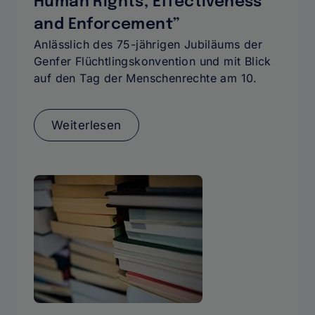
Human Rights, Effectiveness
and Enforcement”
Anlässlich des 75-jährigen Jubiläums der
Genfer Flüchtlingskonvention und mit Blick
auf den Tag der Menschenrechte am 10.
Weiterlesen
über
Symposium
„75
Years
of
the
1951
Refugee
Convention:
Human
Rights,
Effectiveness
and
Enforcement”