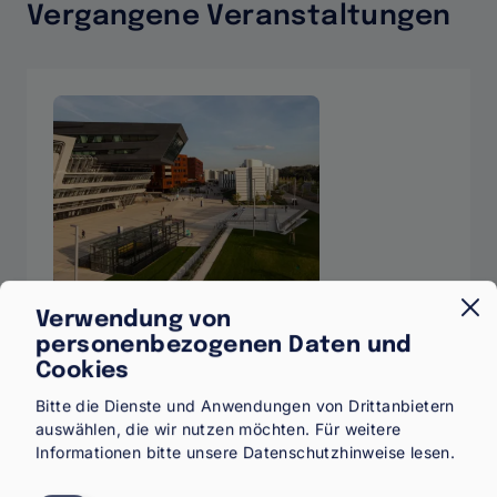
|
Vergangene Veranstaltungen
ÖAW
Events
Verwendung von
personenbezogenen Daten und
8. JUNI 2026, 16:00–22:00 - FESTSAAL 2,
GEBÄUDE LC, WU WIEN, WELTHANDELSPLATZ 1
Cookies
Bitte die Dienste und Anwendungen von Drittanbietern
Eröffnungskonferenz 2026 des
auswählen, die wir nutzen möchten.
Für weitere
Forschungsinstituts für
Informationen bitte unsere
Datenschutzhinweise
lesen.
Migrations- und