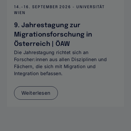
14.–16. SEPTEMBER 2026 - UNIVERSITÄT
WIEN
9. Jahrestagung zur
Migrationsforschung in
Österreich | ÖAW
Die Jahrestagung richtet sich an
Forscher:innen aus allen Disziplinen und
Fächern, die sich mit Migration und
Integration befassen.
Weiterlesen
über
9.
Jahrestagung
zur
Migrationsforschung
in
Österreich