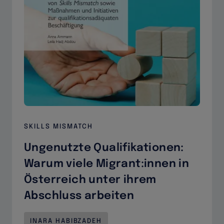
die
Europäische
Union
durch
Migrationswissen
verbinden
SKILLS MISMATCH
Ungenutzte Qualifikationen:
Warum viele Migrant:innen in
Österreich unter ihrem
Abschluss arbeiten
INARA HABIBZADEH