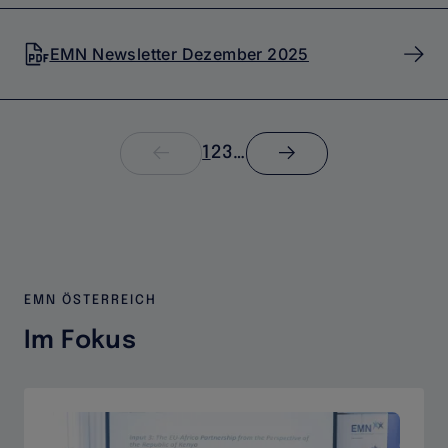
EMN Newsletter Dezember 2025
Nächste
Seitennummerierung
Seite
1
Seite
2
Seite
3
…
Ellipsis
Seite
indicating
non-
visible
pages
EMN ÖSTERREICH
Im Fokus
Kampagnen