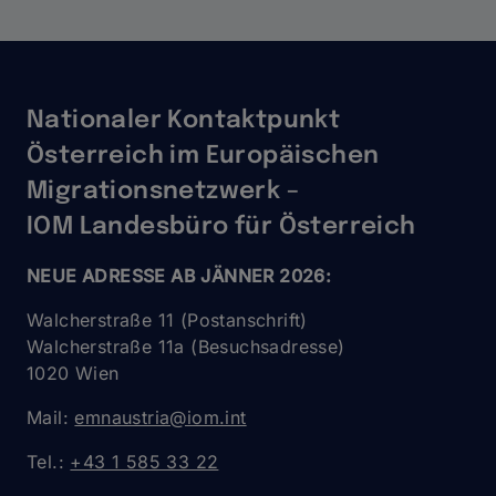
Migrant:innen
in
Österreich
unter
ihrem
Nationaler Kontaktpunkt
Abschluss
arbeiten
Österreich im Europäischen
Migrationsnetzwerk –
IOM Landesbüro für Österreich
NEUE ADRESSE AB JÄNNER 2026:
Walcherstraße 11 (Postanschrift)
Walcherstraße 11a (Besuchsadresse)
1020 Wien
Mail:
emnaustria@iom.int
Tel.:
+43 1 585 33 22