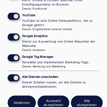
Klaro! Cookie & Consent speichert Ihren
Einwilligungsstatus im Browser.
Zweck
:
Funktional
YouTube
YouTube ist eine Online-Videoplattform, die zu
ÖSTERREICH ASYL- UND
Google gehört.
MIGRATIONSÜBERBLICK 2025
Zweck
:
Eingebettete externe Inhalte
Was hat sich 2025 in der
Google Analytics
Dienst zur Auswertung von Online-Besuchen der
österreichischen Asyl- und
Webseite.
Zweck
:
Analysen
Migrationspolitik verändert?
Google Tag Manager
Verwaltet und implementiert Marketing-Tags.
INARA HABIBZADEH
Zweck
:
Werbung und Marketing
Alle Dienste umschalten
Migrationspolitik ist ein Politikfeld, das sich
Diesen Schalter nutzen, um alle Dienste zu
laufend weiterentwickelt.
aktivieren/deaktivieren.
Weiterlesen
über
Auswahl
Alle
Ablehnen
Was
akzeptieren
akzeptieren