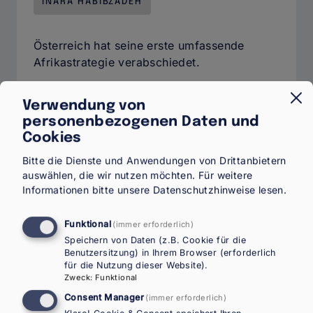
INARA HABIBZADEH
Österreich hat seine erste umfassende
Afrikastrategie verabschiedet.
Verwendung von
Weiterlesen
über
personenbezogenen Daten und
Migration,
Mobilität
Cookies
und
Bitte die Dienste und Anwendungen von Drittanbietern
die
auswählen, die wir nutzen möchten.
Für weitere
Zukunft
Informationen bitte unsere
Datenschutzhinweise
lesen.
der Österreich-
Afrika-
Kooperation
Funktional
(immer erforderlich)
Speichern von Daten (z.B. Cookie für die
Benutzersitzung) in Ihrem Browser (erforderlich
für die Nutzung dieser Website).
Zweck
:
Funktional
Consent Manager
(immer erforderlich)