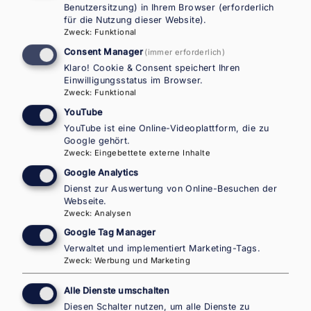
and over 120 major amendments to existing ones
Benutzersitzung) in Ihrem Browser (erforderlich
für die Nutzung dieser Website).
to reflect new terminology and expressions, as
Zweck
:
Funktional
well as evolutions in the usage of existing terms
Consent Manager
(immer erforderlich)
that have been introduced through the new
Klaro! Cookie & Consent speichert Ihren
legislation and policy on asylum and migration in
Einwilligungsstatus im Browser.
the EU.
Zweck
:
Funktional
YouTube
YouTube ist eine Online-Videoplattform, die zu
Google gehört.
Zweck
:
Eingebettete externe Inhalte
Google Analytics
Dienst zur Auswertung von Online-Besuchen der
Webseite.
Nationaler Kontaktpunkt
Zweck
:
Analysen
Österreich im Europäischen
Google Tag Manager
Verwaltet und implementiert Marketing-Tags.
Migrationsnetzwerk –
Zweck
:
Werbung und Marketing
IOM Landesbüro für Österreich
Alle Dienste umschalten
NEUE ADRESSE AB JÄNNER 2026:
Diesen Schalter nutzen, um alle Dienste zu