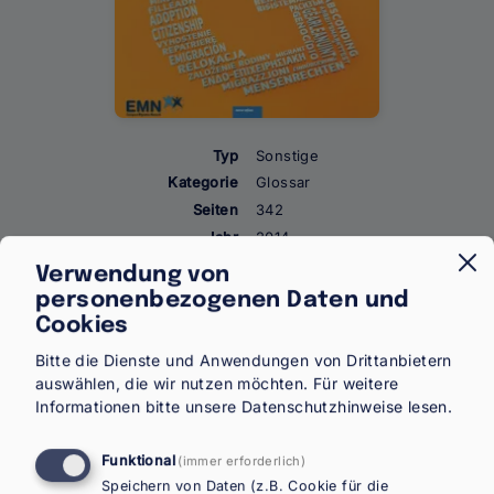
Typ
Sonstige
Kategorie
Glossar
Seiten
342
Jahr
2014
Verwendung von
personenbezogenen Daten und
Download (EN)
Bestellen
Cookies
Teilen
Bitte die Dienste und Anwendungen von Drittanbietern
auswählen, die wir nutzen möchten.
Für weitere
Informationen bitte unsere
Datenschutzhinweise
lesen.
Funktional
(immer erforderlich)
This third version contains almost 100 new entries
Speichern von Daten (z.B. Cookie für die