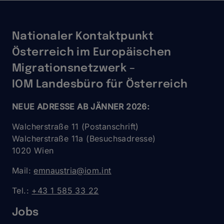
Perspectives
on
Migration
in
Nationaler Kontaktpunkt
the
21st
Österreich im Europäischen
Century
Migrationsnetzwerk –
IOM Landesbüro für Österreich
NEUE ADRESSE AB JÄNNER 2026:
Walcherstraße 11 (Postanschrift)
Walcherstraße 11a (Besuchsadresse)
1020 Wien
Mail:
emnaustria@iom.int
Tel.:
+43 1 585 33 22
Jobs