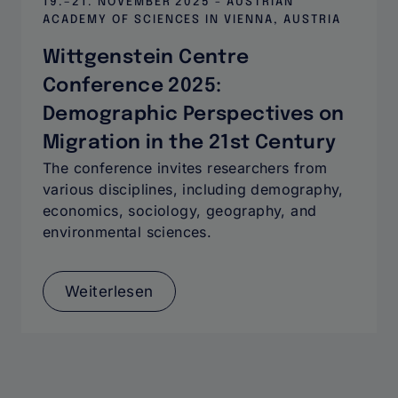
19.–21. NOVEMBER 2025 - AUSTRIAN
ACADEMY OF SCIENCES IN VIENNA, AUSTRIA
Wittgenstein Centre
Conference 2025:
Demographic Perspectives on
Migration in the 21st Century
The conference invites researchers from
various disciplines, including demography,
economics, sociology, geography, and
environmental sciences.
Weiterlesen
über
Wittgenstein
Centre
Conference
2025:
Demographic