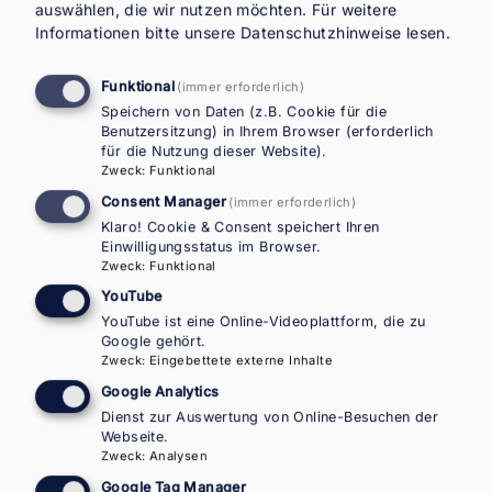
auswählen, die wir nutzen möchten.
Für weitere
|
Vergangene Veranstaltungen
ÖAW
Informationen bitte unsere
Datenschutzhinweise
lesen.
Events
Funktional
(immer erforderlich)
Speichern von Daten (z.B. Cookie für die
Benutzersitzung) in Ihrem Browser (erforderlich
für die Nutzung dieser Website).
Zweck
:
Funktional
Consent Manager
(immer erforderlich)
Klaro! Cookie & Consent speichert Ihren
Einwilligungsstatus im Browser.
Zweck
:
Funktional
YouTube
YouTube ist eine Online-Videoplattform, die zu
Google gehört.
20. JANUAR 2026, 17:00–20:00 - ÖAW
Zweck
:
Eingebettete externe Inhalte
CAMPUS & ONLINE
Google Analytics
Book Presentation:
Dienst zur Auswertung von Online-Besuchen der
Webseite.
Postcolonial African Migration
Zweck
:
Analysen
to the West
Google Tag Manager