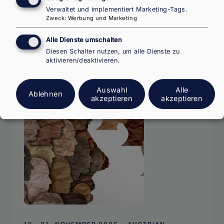
Präsentation des Buches
Postcolonial
Verwaltet und implementiert Marketing-Tags.
Zweck
:
Werbung und Marketing
African Migration to the West as a Desire
for Recognition
von Belachew Gebrewold
Alle Dienste umschalten
und Podiumsdiskussion mit de
Diesen Schalter nutzen, um alle Dienste zu
aktivieren/deaktivieren.
Weiterlesen
über
Book
Auswahl
Alle
Ablehnen
Presentation:
akzeptieren
akzeptieren
Postcolonial
African
Migration
to
the
West