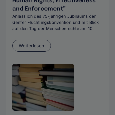
Human Rights, Effectiveness
and Enforcement”
Anlässlich des 75-jährigen Jubiläums der
Genfer Flüchtlingskonvention und mit Blick
auf den Tag der Menschenrechte am 10.
Weiterlesen
über
Symposium
„75
Years
of
the
1951
Refugee
Convention:
Human
Rights,
Effectiveness
and
Enforcement”