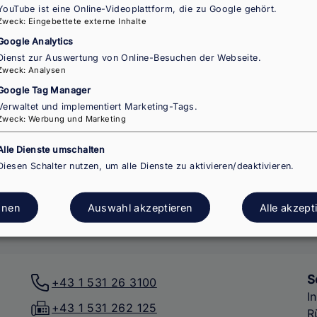
YouTube ist eine Online-Videoplattform, die zu Google gehört.
Zweck
:
Eingebettete externe Inhalte
Google Analytics
S
+43 1 711 000
Dienst zur Auswertung von Online-Besuchen der Webseite.
B
Zweck
:
Analysen
ministerium@bmbwf.gv.at
Google Tag Manager
www.bmbwf.gv.at
Verwaltet und implementiert Marketing-Tags.
Zweck
:
Werbung und Marketing
Alle Dienste umschalten
Diesen Schalter nutzen, um alle Dienste zu aktivieren/deaktivieren.
hnen
Auswahl akzeptieren
Alle akzept
S
+43 1 531 26 3100
I
+43 1 531 262 125
R