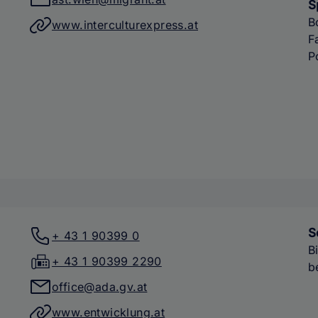
S
B
www.interculturexpress.at
F
P
S
+ 43 1 90399 0
B
+ 43 1 90399 2290
b
office@ada.gv.at
www.entwicklung.at