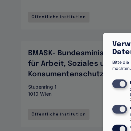
Öffentliche Institution
Verw
Date
BMASK- Bundesministerium
Bitte di
für Arbeit, Soziales und
möchten
Konsumentenschutz
Stubenring 1
1010 Wien
Öffentliche Institution