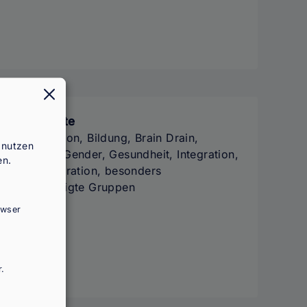
chwerpunkte
rbeitsmigration, Bildung, Brain Drain,
 nutzen
ntwicklung, Gender, Gesundheit, Integration,
en.
rreguläre Migration, besonders
chutzbedürftigte Gruppen
owser
.