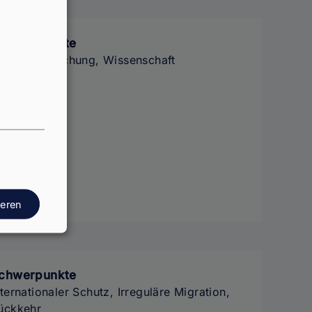
chwerpunkte
ildung, Forschung, Wissenschaft
ieren
chwerpunkte
nternationaler Schutz, Irreguläre Migration,
ückkehr