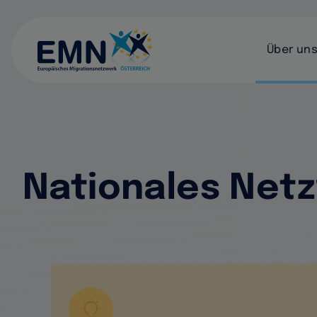
Haupt
Über un
Nationales Net
Vektor