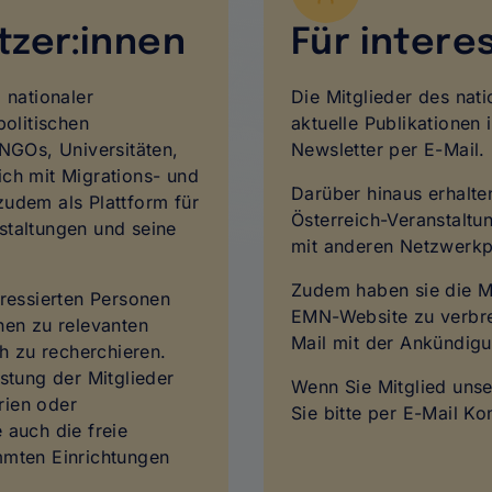
tzer:innen
Für intere
 nationaler
Die Mitglieder des na
politischen
aktuelle Publikationen
 NGOs, Universitäten,
Newsletter per E-Mail.
ich mit Migrations- und
Darüber hinaus erhalt
zudem als Plattform für
Österreich-Veranstaltu
staltungen und seine
mit anderen Netzwerkp
Zudem haben sie die Mö
eressierten Personen
EMN-Website zu verbrei
nen zu relevanten
Mail mit der Ankündig
ch zu recherchieren.
stung der Mitglieder
Wenn Sie Mitglied un
rien oder
Sie bitte per E-Mail Ko
e auch die freie
mmten Einrichtungen