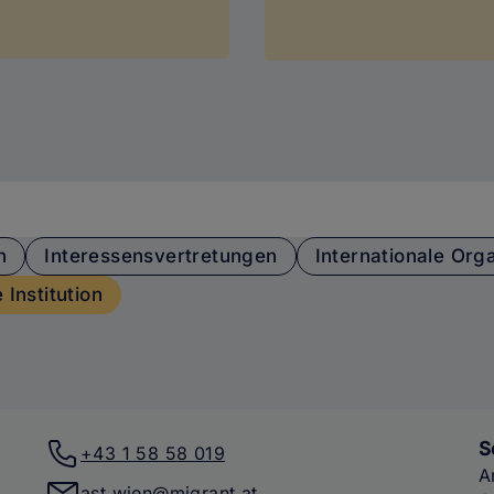
n
Interessensvertretungen
Internationale Org
 Institution
S
+43 1 58 58 019
A
ast.wien@migrant.at