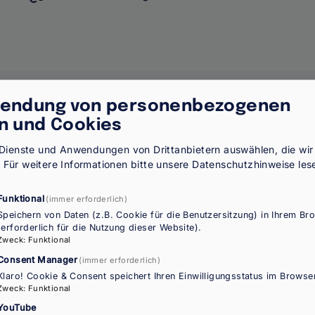
endung von personenbezogenen
n und Cookies
S
+43 1711000
A
e Dienste und Anwendungen von Drittanbietern auswählen, die wir
ministerium@bmbwf.gv.at
E
.
Für weitere Informationen bitte unsere
Datenschutzhinweise
les
I
www.bmbwf.gv.at
s
Funktional
(immer erforderlich)
Speichern von Daten (z.B. Cookie für die Benutzersitzung) in Ihrem Br
(erforderlich für die Nutzung dieser Website).
Zweck
:
Funktional
Consent Manager
(immer erforderlich)
Klaro! Cookie & Consent speichert Ihren Einwilligungsstatus im Browser
Zweck
:
Funktional
YouTube