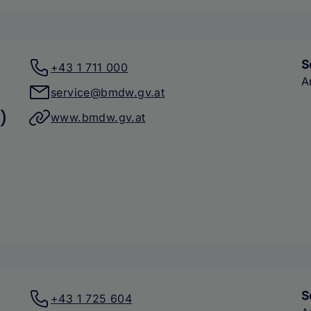
S
+43 1 711 000
A
service@bmdw.gv.at
)
www.bmdw.gv.at
S
+43 1 725 604