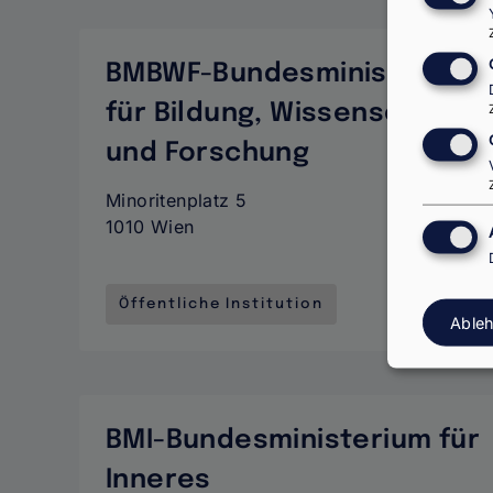
BMBWF-Bundesministerium
für Bildung, Wissenschaft
und Forschung
Minoritenplatz 5
1010 Wien
Öffentliche Institution
Able
BMI-Bundesministerium für
Inneres