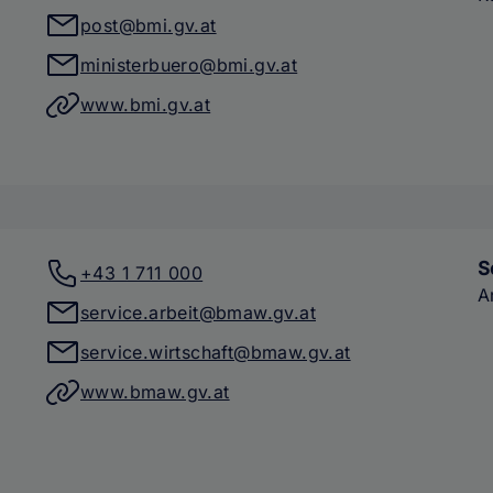
post@bmi.gv.at
ministerbuero@bmi.gv.at
www.bmi.gv.at
S
+43 1 711 000
A
service.arbeit@bmaw.gv.at
service.wirtschaft@bmaw.gv.at
www.bmaw.gv.at